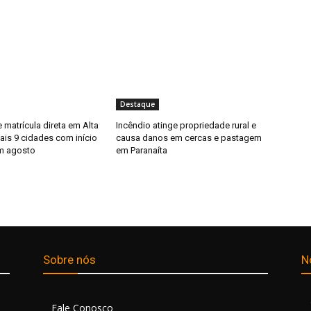
Destaque
matrícula direta em Alta
Incêndio atinge propriedade rural e
ais 9 cidades com início
causa danos em cercas e pastagem
m agosto
em Paranaíta
Sobre nós
N
Fale Conosco