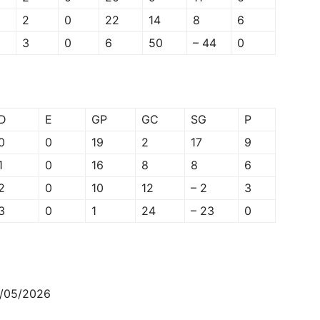
2
0
22
14
8
6
3
0
6
50
– 44
0
D
E
GP
GC
SG
P
0
0
19
2
17
9
1
0
16
8
8
6
2
0
10
12
– 2
3
3
0
1
24
– 23
0
2/05/2026