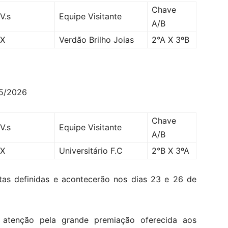
Chave
V.s
Equipe Visitante
A/B
X
Verdão Brilho Joias
2°A X 3ºB
05/2026
Chave
V.s
Equipe Visitante
A/B
X
Universitário F.C
2°B X 3ºA
tas definidas e acontecerão nos dias 23 e 26 de
atenção pela grande premiação oferecida aos