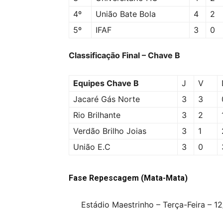
4º
União Bate Bola
4
2
5º
IFAF
3
0
Classificação Final – Chave B
Equipes Chave B
J
V
Jacaré Gás Norte
3
3
Rio Brilhante
3
2
Verdão Brilho Joias
3
1
União E.C
3
0
Fase Repescagem (Mata-Mata)
Estádio Maestrinho – Terça-Feira – 1