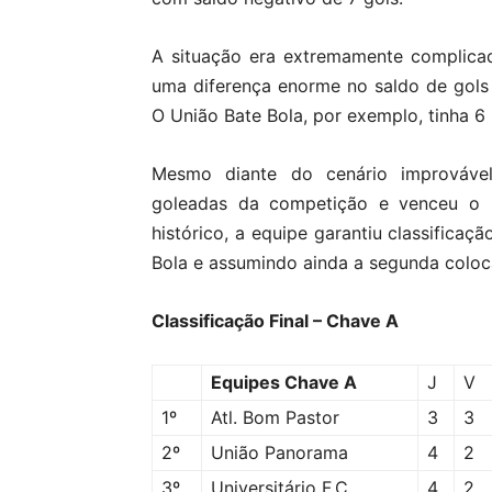
A situação era extremamente complicada
uma diferença enorme no saldo de gols p
O União Bate Bola, por exemplo, tinha 6 
Mesmo diante do cenário improváve
goleadas da competição e venceu o 
histórico, a equipe garantiu classificaç
Bola e assumindo ainda a segunda colo
Classificação Final – Chave A
Equipes Chave A
J
V
1º
Atl. Bom Pastor
3
3
2º
União Panorama
4
2
3º
Universitário F.C
4
2