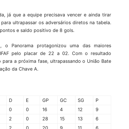
, já que a equipe precisava vencer e ainda tirar
ara ultrapassar os adversários diretos na tabela.
pontos e saldo positivo de 8 gols.
l, o Panorama protagonizou uma das maiores
IFAF pelo placar de 22 a 02. Com o resultado
ão para a próxima fase, ultrapassando o União Bate
cação da Chave A.
D
E
GP
GC
SG
P
0
0
16
4
12
9
2
0
28
15
13
6
2
0
20
9
11
6