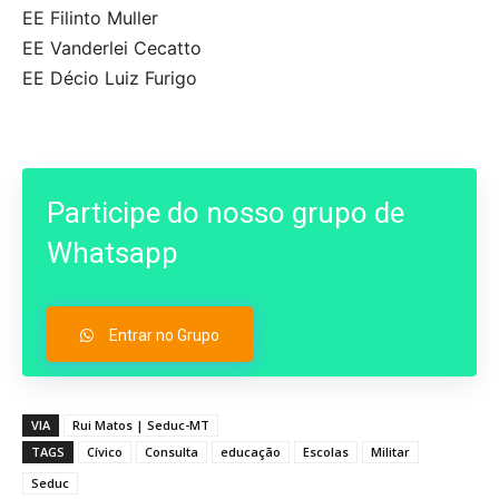
EE Filinto Muller
EE Vanderlei Cecatto
EE Décio Luiz Furigo
Participe do nosso grupo de
Whatsapp
Entrar no Grupo
VIA
Rui Matos | Seduc-MT
TAGS
Cívico
Consulta
educação
Escolas
Militar
Seduc