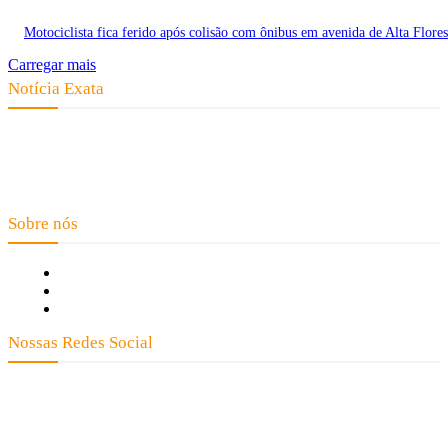
Motociclista fica ferido após colisão com ônibus em avenida de Alta Flores
Carregar mais
Notícia Exata
Telefone: (66) 9 8436-0806 E-mail: contato@noticiaexata.com.br
Endereço: Rua A-4, nº 412, Setor A, Centro, CEP: 78580-000, Alta
Floresta - Mato Grosso
Sobre nós
Fale Conosco
Quem Somos
Expediente
Nossas Redes Social