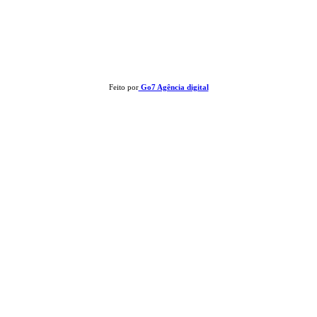
Clay José Frantz ME - CNPJ: 13.321.695/0001-55 2023 Todos os direitos
reservados - É proibida a reprodução de matérias sem ser citada a fonte.
Feito por
Go7 Agência digital