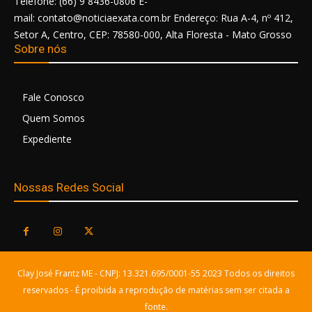
Telefone: (66) 9 8436-0806 E-
mail: contato@noticiaexata.com.br Endereço: Rua A-4, nº 412,
Setor A, Centro, CEP: 78580-000, Alta Floresta - Mato Grosso
Sobre nós
Fale Conosco
Quem Somos
Expediente
Nossas Redes Social
Clay José Frantz ME - CNPJ: 13.321.695/0001-55 2023 Todos os direitos
reservados - É proibida a reprodução de matérias sem ser citada a
fonte.