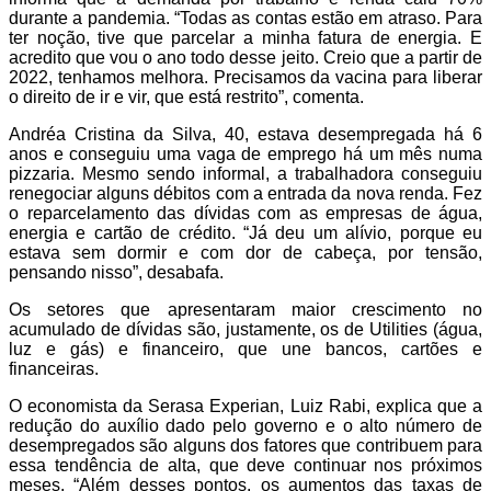
durante a pandemia. “Todas as contas estão em atraso. Para
ter noção, tive que parcelar a minha fatura de energia. E
acredito que vou o ano todo desse jeito. Creio que a partir de
2022, tenhamos melhora. Precisamos da vacina para liberar
o direito de ir e vir, que está restrito”, comenta.
Andréa Cristina da Silva, 40, estava desempregada há 6
anos e conseguiu uma vaga de emprego há um mês numa
pizzaria. Mesmo sendo informal, a trabalhadora conseguiu
renegociar alguns débitos com a entrada da nova renda. Fez
o reparcelamento das dívidas com as empresas de água,
energia e cartão de crédito. “Já deu um alívio, porque eu
estava sem dormir e com dor de cabeça, por tensão,
pensando nisso”, desabafa.
Os setores que apresentaram maior crescimento no
acumulado de dívidas são, justamente, os de Utilities (água,
luz e gás) e financeiro, que une bancos, cartões e
financeiras.
O economista da Serasa Experian, Luiz Rabi, explica que a
redução do auxílio dado pelo governo e o alto número de
desempregados são alguns dos fatores que contribuem para
essa tendência de alta, que deve continuar nos próximos
meses. “Além desses pontos, os aumentos das taxas de