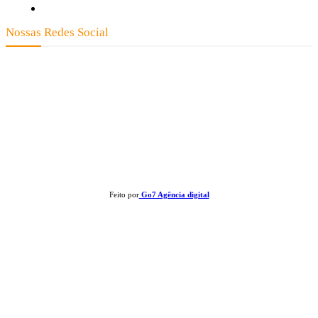
Expediente
Nossas Redes Social
Clay José Frantz ME - CNPJ: 13.321.695/0001-55 2023 Todos os direitos
reservados - É proibida a reprodução de matérias sem ser citada a fonte.
Feito por
Go7 Agência digital