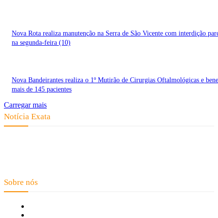
Nova Rota realiza manutenção na Serra de São Vicente com interdição parc
na segunda-feira (10)
Nova Bandeirantes realiza o 1º Mutirão de Cirurgias Oftalmológicas e bene
mais de 145 pacientes
Carregar mais
Notícia Exata
Telefone: (66) 9 8436-0806 E-mail: contato@noticiaexata.com.br
Endereço: Rua A-4, nº 412, Setor A, Centro, CEP: 78580-000, Alta
Floresta - Mato Grosso
Sobre nós
Fale Conosco
Quem Somos