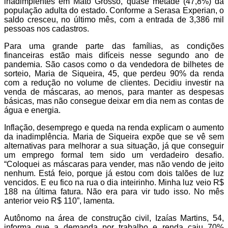
inadimplentes em Mato Grosso, quase metade (47,8%) da
população adulta do estado. Conforme a Serasa Experian, o
saldo cresceu, no último mês, com a entrada de 3,386 mil
pessoas nos cadastros.
Para uma grande parte das famílias, as condições
financeiras estão mais difíceis nesse segundo ano de
pandemia. São casos como o da vendedora de bilhetes de
sorteio, Maria de Siqueira, 45, que perdeu 90% da renda
com a redução no volume de clientes. Decidiu investir na
venda de máscaras, ao menos, para manter as despesas
básicas, mas não consegue deixar em dia nem as contas de
água e energia.
Inflação, desemprego e queda na renda explicam o aumento
da inadimplência. Maria de Siqueira expõe que se vê sem
alternativas para melhorar a sua situação, já que conseguir
um emprego formal tem sido um verdadeiro desafio.
“Coloquei as máscaras para vender, mas não vendo de jeito
nenhum. Está feio, porque já estou com dois talões de luz
vencidos. E eu fico na rua o dia inteirinho. Minha luz veio R$
188 na última fatura. Não era para vir tudo isso. No mês
anterior veio R$ 110”, lamenta.
Autônomo na área de construção civil, Izaías Martins, 54,
informa que a demanda por trabalho e renda caiu 70%