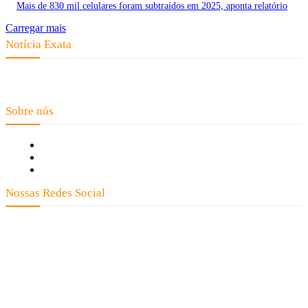
Mais de 830 mil celulares foram subtraídos em 2025, aponta relatório
Carregar mais
Notícia Exata
Telefone: (66) 9 8436-0806 E-mail: contato@noticiaexata.com.br
Endereço: Rua A-4, nº 412, Setor A, Centro, CEP: 78580-000, Alta Floresta
- Mato Grosso
Sobre nós
Fale Conosco
Quem Somos
Expediente
Nossas Redes Social
Clay José Frantz ME - CNPJ: 13.321.695/0001-55 2023 Todos os direitos reservados - É
proibida a reprodução de matérias sem ser citada a fonte.