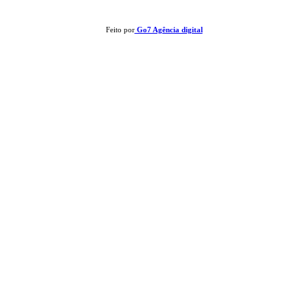
Feito por
Go7 Agência digital