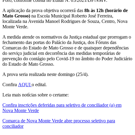
Foro, conforme consta no Edital N. 05/2021/DF/NMV.
A aplicação da prova objetiva ocorrerá das
8h às 12h (horário de
Mato Grosso)
na Escola Municipal Roberto José Ferreira,
localizada na Avenida Manoel Rodrigues de Souza, Centro, Nova
Monte Verde.
A medida atende os normativos da Justiça estadual que prorrogam o
fechamento das portas do Palácio da Justiça, dos Fóruns das
Comarcas do Estado de Mato Grosso e de quaisquer dependências
do serviço judicial em decorrência das medidas temporárias de
prevenção do contágio pelo Covid-19 no âmbito do Poder Judiciário
do Estado de Mato Grosso.
A prova seria realizada neste domingo (25/4).
Confira
AQUI
o edital.
Leia mais notícias sobre o certame:
Confira inscrições deferidas para seletivo de conciliador (a) em
Nova Monte Verde
Comarca de Nova Monte Verde abre processo seletivo para
conciliador