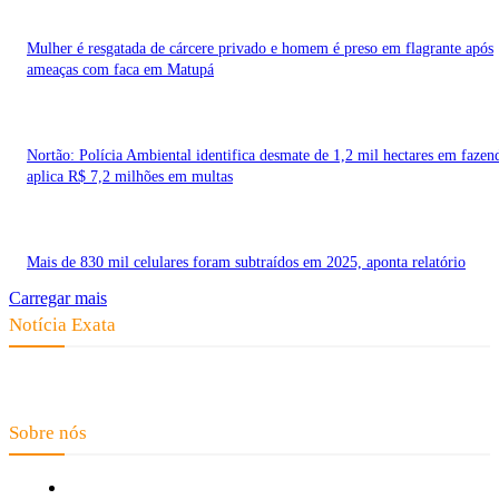
Mulher é resgatada de cárcere privado e homem é preso em flagrante após
ameaças com faca em Matupá
Nortão: Polícia Ambiental identifica desmate de 1,2 mil hectares em fazen
aplica R$ 7,2 milhões em multas
Mais de 830 mil celulares foram subtraídos em 2025, aponta relatório
Carregar mais
Notícia Exata
Telefone: (66) 9 8436-0806 E-mail: contato@noticiaexata.com.br
Endereço: Rua A-4, nº 412, Setor A, Centro, CEP: 78580-000, Alta Floresta
- Mato Grosso
Sobre nós
Fale Conosco