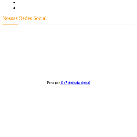
Quem Somos
Expediente
Nossas Redes Social
Clay José Frantz ME - CNPJ: 13.321.695/0001-55 2023 Todos os direitos reservados - É
proibida a reprodução de matérias sem ser citada a fonte.
Feito por
Go7 Agência digital