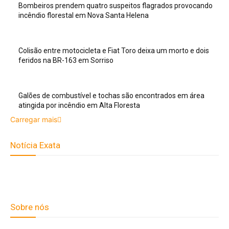
Bombeiros prendem quatro suspeitos flagrados provocando
incêndio florestal em Nova Santa Helena
Colisão entre motocicleta e Fiat Toro deixa um morto e dois
feridos na BR-163 em Sorriso
Galões de combustível e tochas são encontrados em área
atingida por incêndio em Alta Floresta
Carregar mais
Notícia Exata
Telefone: (66) 9 8436-0806 E-
mail: contato@noticiaexata.com.br Endereço: Rua A-4, nº 412,
Setor A, Centro, CEP: 78580-000, Alta Floresta - Mato Grosso
Sobre nós