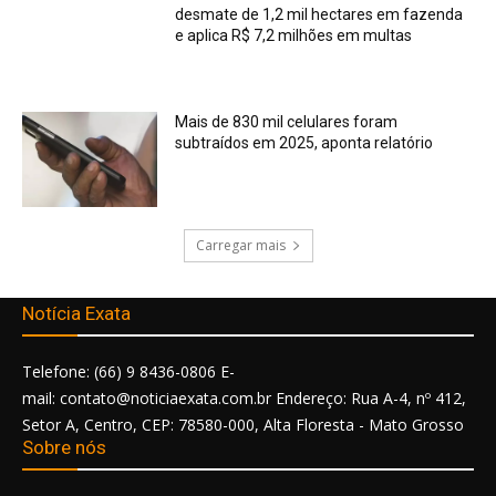
desmate de 1,2 mil hectares em fazenda
e aplica R$ 7,2 milhões em multas
Mais de 830 mil celulares foram
subtraídos em 2025, aponta relatório
Carregar mais
Notícia Exata
Telefone: (66) 9 8436-0806 E-
mail: contato@noticiaexata.com.br Endereço: Rua A-4, nº 412,
Setor A, Centro, CEP: 78580-000, Alta Floresta - Mato Grosso
Sobre nós