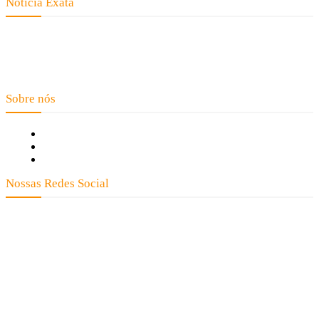
Notícia Exata
Telefone: (66) 9 8436-0806 E-mail: contato@noticiaexata.com.br
Endereço: Rua A-4, nº 412, Setor A, Centro, CEP: 78580-000, Alta
Floresta - Mato Grosso
Sobre nós
Fale Conosco
Quem Somos
Expediente
Nossas Redes Social
Clay José Frantz ME - CNPJ: 13.321.695/0001-55 2023 Todos os direitos
reservados - É proibida a reprodução de matérias sem ser citada a fonte.