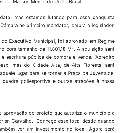
reador Marcos Menin, do União Brasil.
ndato, mas estamos lutando para essa conquista
âmara no primeiro mandato”, lembra o legislador.
a do Executivo Municipal, foi aprovado em Regime
eno com tamanho de 11.801,18 M². A aquisição será
 e escritura pública de compra e venda. “Acredito
so, mas do Cidade Alta, de Alta Floresta, será
 aquele lugar para se tornar a Praça da Juventude,
 quadra poliesportiva e outras atrações à nossa
aprovação do projeto que autoriza o município a
arlan Carvalho. “Conheço esse local desde quando
 também ver um investimento no local. Agora será