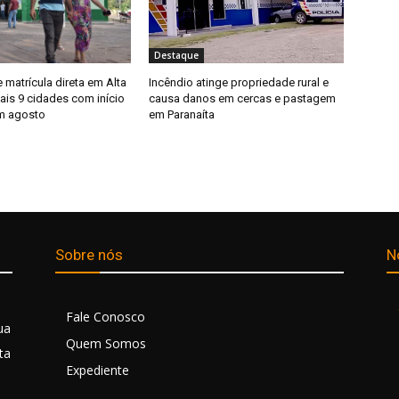
Destaque
matrícula direta em Alta
Incêndio atinge propriedade rural e
ais 9 cidades com início
causa danos em cercas e pastagem
m agosto
em Paranaíta
Sobre nós
N
Fale Conosco
ua
Quem Somos
ta
Expediente