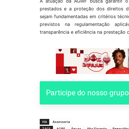
A atuação da AGIRF busca garantir o e
prestados e a proteção dos direitos 
sejam fundamentadas em critérios técnic
previstos na regulamentação aplicáv
transparência e eficiência na prestação 
Participe do nosso grup
VIA
Assessoria
TAGS
AGIRF
Águas
Alta Floresta
Reequilibr