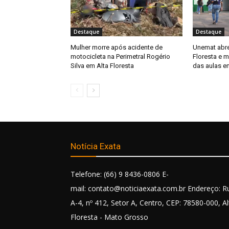
Destaque
Destaque
Mulher morre após acidente de
Unemat abre 
motocicleta na Perimetral Rogério
Floresta e m
Silva em Alta Floresta
das aulas e
Notícia Exata
Telefone: (66) 9 8436-0806 E-
mail: contato@noticiaexata.com.br Endereço: R
A-4, nº 412, Setor A, Centro, CEP: 78580-000, Al
Floresta - Mato Grosso