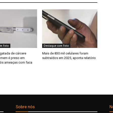
m Foto
Destaque com Foto
sgatada de cárcere
Mais de 830 mil celulares foram
homem é preso em
subtraídos em 2025, aponta relatório
pós ameaças com faca
Sobre nós
N