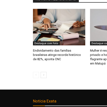
Destaque com Foto
Destaque co
Endividamento das famílias
Mulher é re
brasileiras atinge recorde histórico
privado e 
de 82%, aponta CNC
flagrante a
em Matupá
Notícia Exata