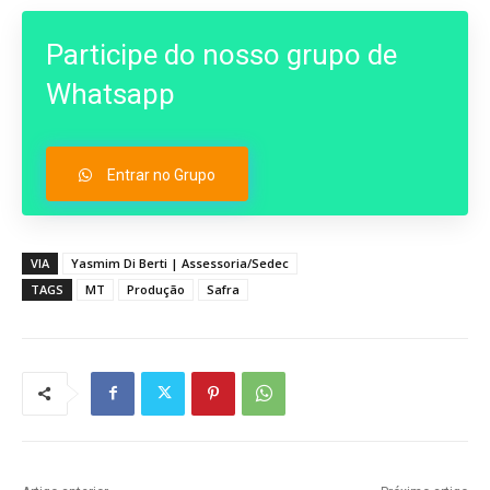
Participe do nosso grupo de
Whatsapp
Entrar no Grupo
VIA
Yasmim Di Berti | Assessoria/Sedec
TAGS
MT
Produção
Safra