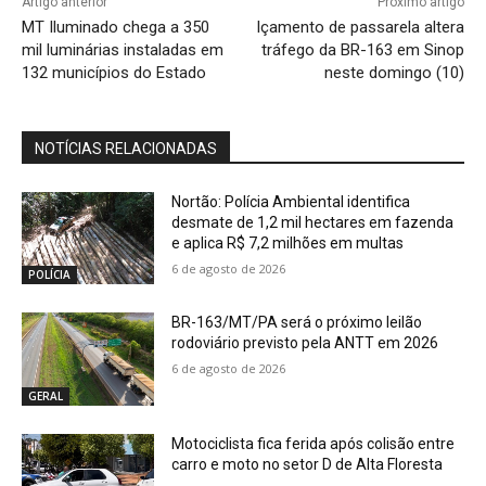
Artigo anterior
Próximo artigo
MT Iluminado chega a 350
Içamento de passarela altera
mil luminárias instaladas em
tráfego da BR-163 em Sinop
132 municípios do Estado
neste domingo (10)
NOTÍCIAS RELACIONADAS
Nortão: Polícia Ambiental identifica
desmate de 1,2 mil hectares em fazenda
e aplica R$ 7,2 milhões em multas
6 de agosto de 2026
POLÍCIA
BR-163/MT/PA será o próximo leilão
rodoviário previsto pela ANTT em 2026
6 de agosto de 2026
GERAL
Motociclista fica ferida após colisão entre
carro e moto no setor D de Alta Floresta