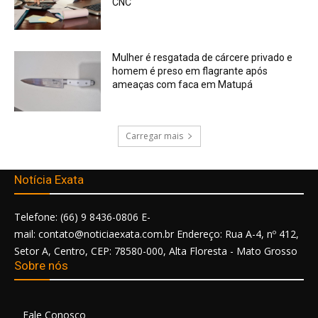
CNC
Mulher é resgatada de cárcere privado e
homem é preso em flagrante após
ameaças com faca em Matupá
Carregar mais
Notícia Exata
Telefone: (66) 9 8436-0806 E-
mail: contato@noticiaexata.com.br Endereço: Rua A-4, nº 412,
Setor A, Centro, CEP: 78580-000, Alta Floresta - Mato Grosso
Sobre nós
Fale Conosco