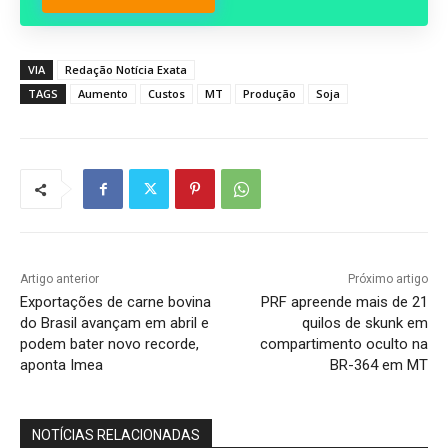
VIA
Redação Notícia Exata
TAGS
Aumento
Custos
MT
Produção
Soja
Artigo anterior
Próximo artigo
Exportações de carne bovina
PRF apreende mais de 21
do Brasil avançam em abril e
quilos de skunk em
podem bater novo recorde,
compartimento oculto na
aponta Imea
BR-364 em MT
NOTÍCIAS RELACIONADAS