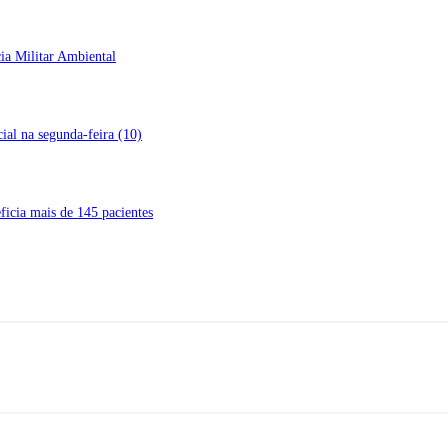
ia Militar Ambiental
ial na segunda-feira (10)
ficia mais de 145 pacientes
ereço: Rua A-4, nº 412, Setor A, Centro, CEP: 78580-000, Alta Flore