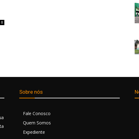
0
Sobre nós
N
Fale Conosco
ua
Quem Somos
ta
Expediente