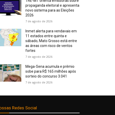
TRE-MT orienta emissoras sobre
propaganda eleitoral e apresenta
novo sistema para as Eleições
2026
7 de agosto de 2026
Inmet alerta para vendavais em
11 estados entre quinta e
sábado; Mato Grosso está entre
as áreas com risco de ventos
fortes
7 de agosto de 2026
Mega-Sena acumula e prêmio
sobe para R$ 165 milhões após
sorteio do concurso 3.041
7 de agosto de 2026
ossas Redes Social