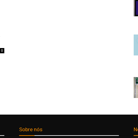
a
0
Sobre nós
N