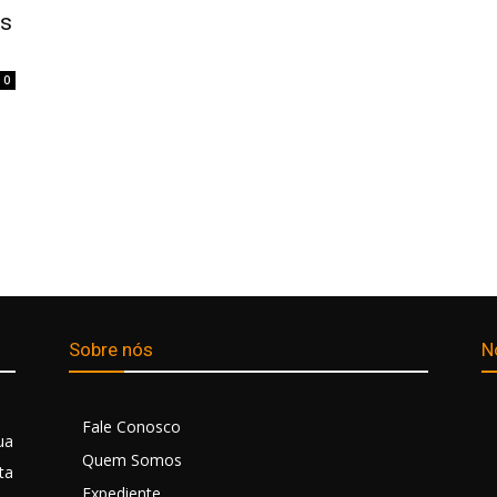
is
0
Sobre nós
N
Fale Conosco
ua
Quem Somos
ta
Expediente