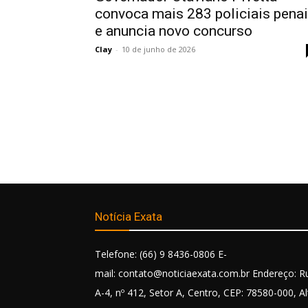
convoca mais 283 policiais pena
e anuncia novo concurso
Clay
-
10 de junho de 2026
Notícia Exata
Telefone: (66) 9 8436-0806 E-
mail: contato@noticiaexata.com.br Endereço: R
A-4, nº 412, Setor A, Centro, CEP: 78580-000, Al