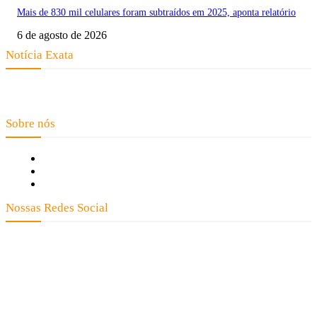
Mais de 830 mil celulares foram subtraídos em 2025, aponta relatório
6 de agosto de 2026
Notícia Exata
Telefone: (66) 9 8436-0806 E-mail: contato@noticiaexata.com.br
Endereço: Rua A-4, nº 412, Setor A, Centro, CEP: 78580-000, Alta Floresta
- Mato Grosso
Sobre nós
Fale Conosco
Quem Somos
Expediente
Nossas Redes Social
Clay José Frantz ME - CNPJ: 13.321.695/0001-55 2023 Todos os direitos reservados - É
proibida a reprodução de matérias sem ser citada a fonte.