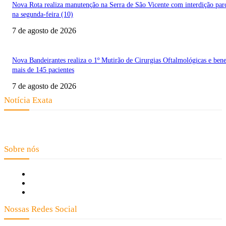
Nova Rota realiza manutenção na Serra de São Vicente com interdição parc
na segunda-feira (10)
7 de agosto de 2026
Nova Bandeirantes realiza o 1º Mutirão de Cirurgias Oftalmológicas e bene
mais de 145 pacientes
7 de agosto de 2026
Notícia Exata
Telefone: (66) 9 8436-0806 E-mail: contato@noticiaexata.com.br
Endereço: Rua A-4, nº 412, Setor A, Centro, CEP: 78580-000, Alta Floresta
- Mato Grosso
Sobre nós
Fale Conosco
Quem Somos
Expediente
Nossas Redes Social