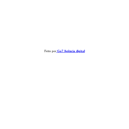
Clay José Frantz ME - CNPJ: 13.321.695/0001-55 2023 Todos os direitos reservados - É
proibida a reprodução de matérias sem ser citada a fonte.
Feito por
Go7 Agência digital