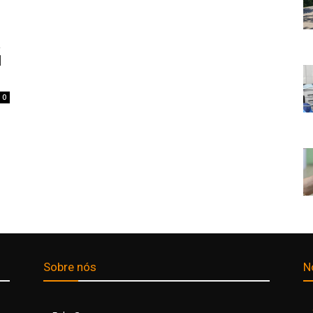
a
l
0
Sobre nós
N