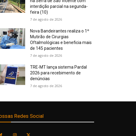
na Serra de São Vicente com
interdição parcial na segunda-
feira (10)
7 de agosto de 2026
Nova Bandeirantes realiza o 1º
Mutirão de Cirurgias
Oftalmológicas e beneficia mais
de 145 pacientes
7 de agosto de 2026
TRE-MT lança sistema Pardal
2026 para recebimento de
denúncias
7 de agosto de 2026
ossas Redes Social