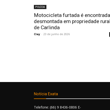
POLÍCIA
Motocicleta furtada é encontrad
desmontada em propriedade rura
de Carlinda
Clay
-
23 de junho de 2026
Notícia Exata
Telefone: (66) 9 8436-0806 E-