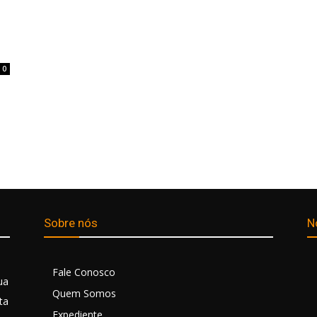
0
Sobre nós
N
Fale Conosco
ua
Quem Somos
ta
Expediente