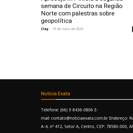
semana de Circuito na Região
Norte com palestras sobre
geopolítica
Clay
-
19 de maio de 2026
Notícia Exata
Telefone: (66) 9 8436-0806 E-
mail: contato@noticiaexata.com.br Endereço: R
A-4, nº 412, Setor A, Centro, CEP: 78580-000, Al