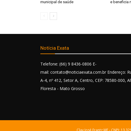
municipal de saúde
e beneficia 
Notícia Exata
Telefone: (66) 9 8436-0806 E-
mail: contato@noticiaexata.com.br Endereço: R
A-4, nº 412, Setor A, Centro, CEP: 78580-000, Al
Floresta - Mato Grosso
Clay José Frantz ME - CNPJ: 13.3