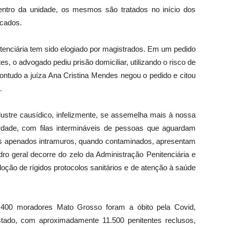
ntro da unidade, os mesmos são tratados no início dos
icados.
itenciária tem sido elogiado por magistrados. Em um pedido
s, o advogado pediu prisão domiciliar, utilizando o risco de
ontudo a juíza Ana Cristina Mendes negou o pedido e citou
.
 ilustre causídico, infelizmente, se assemelha mais à nossa
erdade, com filas intermináveis de pessoas que aguardam
 os apenados intramuros, quando contaminados, apresentam
ro geral decorre do zelo da Administração Penitenciária e
oção de rígidos protocolos sanitários e de atenção à saúde
400 moradores Mato Grosso foram a óbito pela Covid,
stado, com aproximadamente 11.500 penitentes reclusos,