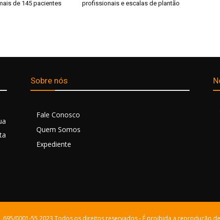
mais de 145 pacientes
profissionais e escalas de plantão
Sobre nós
N
Fale Conosco
ua
Quem Somos
ta
Expediente
21.695/0001-55 2023 Todos os direitos reservados - É proibida a reprodução de