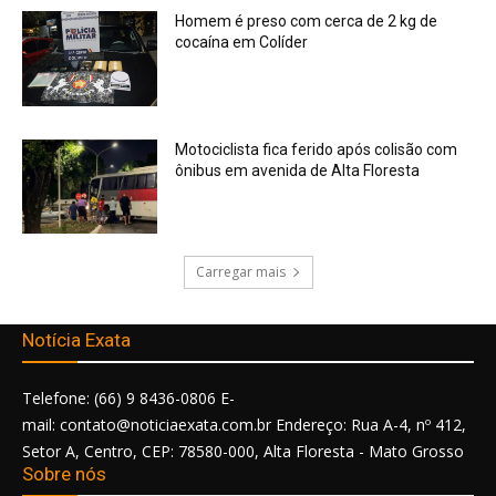
Homem é preso com cerca de 2 kg de
cocaína em Colíder
Motociclista fica ferido após colisão com
ônibus em avenida de Alta Floresta
Carregar mais
Notícia Exata
Telefone: (66) 9 8436-0806 E-
mail: contato@noticiaexata.com.br Endereço: Rua A-4, nº 412,
Setor A, Centro, CEP: 78580-000, Alta Floresta - Mato Grosso
Sobre nós