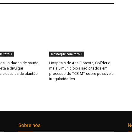
m foto 1
Destaque com foto 1
riga unidades de saúde
Hospitais de Alta Floresta, Colíder e
esta a divulgar
mais 5 municípios são citados em
s e escalas de plantão
processo do TCE-MT sobre possíveis
irregularidades
Sobre nós
N