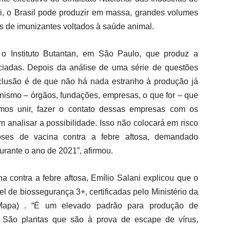
i, o Brasil pode produzir em massa, grandes volumes
is de imunizantes voltados à saúde animal.
 o Instituto Butantan, em São Paulo, que produz a
iciadas. Depois da análise de uma série de questões
onclusão é de que não há nada estranho à produção já
anismo – órgãos, fundações, empresas, o que for – que
mos unir, fazer o contato dessas empresas com os
m analisar a possibilidade. Isso não colocará em risco
ses de vacina contra a febre aftosa, demandado
durante o ano de 2021”, afirmou.
a contra a febre aftosa, Emílio Salani explicou que o
vel de biossegurança 3+, certificadas pelo Ministério da
 (Mapa) . “É um elevado padrão para produção de
 São plantas que são à prova de escape de vírus,