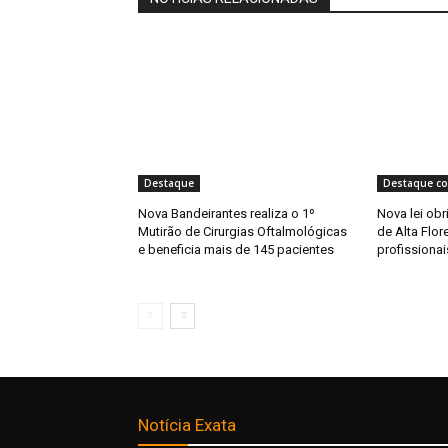
Destaque
Destaque co
Nova Bandeirantes realiza o 1º
Nova lei ob
Mutirão de Cirurgias Oftalmológicas
de Alta Flor
e beneficia mais de 145 pacientes
profissionai
Notícia Exata