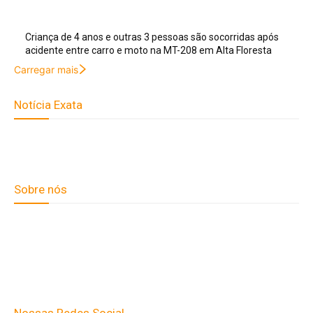
Criança de 4 anos e outras 3 pessoas são socorridas após
acidente entre carro e moto na MT-208 em Alta Floresta
Carregar mais
Notícia Exata
Telefone: (66) 9 8436-0806 E-
mail: contato@noticiaexata.com.br Endereço: Rua A-4, nº 412,
Setor A, Centro, CEP: 78580-000, Alta Floresta - Mato Grosso
Sobre nós
Fale Conosco
Quem Somos
Expediente