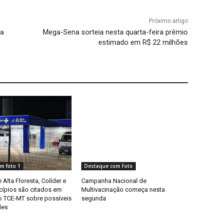
Próximo artigo
na
Mega-Sena sorteia nesta quarta-feira prêmio
estimado em R$ 22 milhões
m foto 1
Destaque com Foto
 Alta Floresta, Colíder e
Campanha Nacional de
cípios são citados em
Multivacinação começa nesta
 TCE-MT sobre possíveis
segunda
des