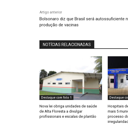
Artigo anterior
Bolsonaro diz que Brasil será autossuficiente 
produção de vacinas
NOTÍCIAS RELACIONADAS
Destaque com foto 1
Destaque co
Nova lei obriga unidades de saúde
Hospitais de
de Alta Floresta a divulgar
mais 5 muni
profissionais e escalas de plantão
processo do
irregularida