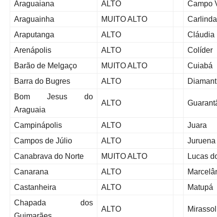
Araguaiana
ALTO
Campo 
Araguainha
MUITO ALTO
Carlinda
Araputanga
ALTO
Cláudia
Arenápolis
ALTO
Colíder
Barão de Melgaço
MUITO ALTO
Cuiabá
Barra do Bugres
ALTO
Diamant
Bom Jesus do
ALTO
Guarant
Araguaia
Campinápolis
ALTO
Juara
Campos de Júlio
ALTO
Juruena
Canabrava do Norte
MUITO ALTO
Lucas d
Canarana
ALTO
Marcelâ
Castanheira
ALTO
Matupá
Chapada dos
ALTO
Mirassol
Guimarães