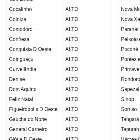
Cocalinho
ALTO
Nova M
Colniza
ALTO
Nova Xa
Comodoro
ALTO
Paranat
Confresa
ALTO
Peixoto
Conquista D Oeste
ALTO
Poconé
Cotriguaçu
ALTO
Pontes 
Curvelândia
ALTO
Primave
Denise
ALTO
Rondonó
Dom Aquino
ALTO
Sapezal
Feliz Natal
ALTO
Sinop
Figueirópolis D Oeste
ALTO
Sorriso
Gaúcha do Norte
ALTO
Tangará
General Carneiro
ALTO
Tapurah
Glória D Oeste
ALTO
Várzea 