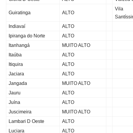
Vila
Guiratinga
ALTO
Santíss
Indiavaí
ALTO
Ipiranga do Norte
ALTO
Itanhangá
MUITO ALTO
Itaúba
ALTO
Itiquira
ALTO
Jaciara
ALTO
Jangada
MUITO ALTO
Jauru
ALTO
Juína
ALTO
Juscimeira
MUITO ALTO
Lambari D Oeste
ALTO
Luciara
ALTO