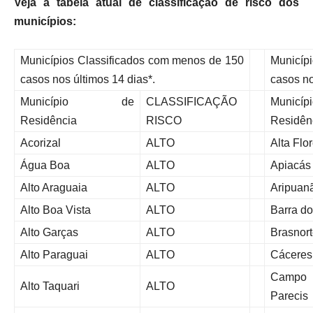
Veja a tabela atual de classificação de risco dos
municípios:
Municípios Classificados com menos de 150
Municípi
casos nos últimos 14 dias*.
casos no
Município de
CLASSIFICAÇÃO
Muni
Residência
RISCO
Residên
Acorizal
ALTO
Alta Flo
Água Boa
ALTO
Apiacás
Alto Araguaia
ALTO
Aripuan
Alto Boa Vista
ALTO
Barra d
Alto Garças
ALTO
Brasnor
Alto Paraguai
ALTO
Cáceres
Camp
Alto Taquari
ALTO
Parecis