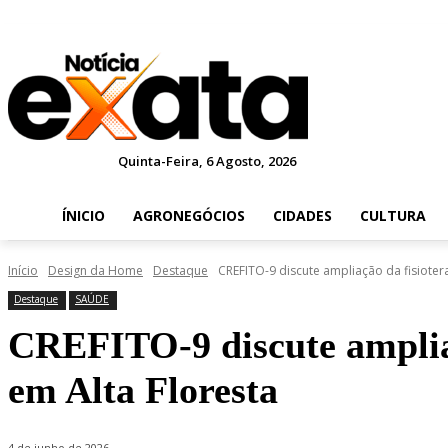
Quinta-Feira, 6 Agosto, 2026
ÍNICIO
AGRONEGÓCIOS
CIDADES
CULTURA
Início
Design da Home
Destaque
CREFITO-9 discute ampliação da fisiotera
Destaque
SAÚDE
CREFITO-9 discute ampliaç
em Alta Floresta
4 de junho de 2026