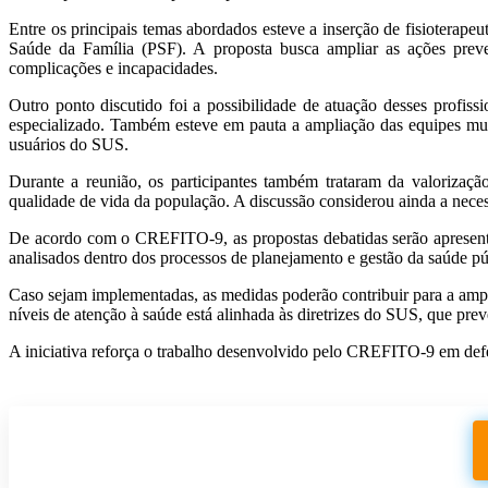
Entre os principais temas abordados esteve a inserção de fisiotera
Saúde da Família (PSF). A proposta busca ampliar as ações prev
complicações e incapacidades.
Outro ponto discutido foi a possibilidade de atuação desses profi
especializado. Também esteve em pauta a ampliação das equipes multi
usuários do SUS.
Durante a reunião, os participantes também trataram da valorização
qualidade de vida da população. A discussão considerou ainda a neces
De acordo com o CREFITO-9, as propostas debatidas serão apresent
analisados dentro dos processos de planejamento e gestão da saúde púb
Caso sejam implementadas, as medidas poderão contribuir para a amplia
níveis de atenção à saúde está alinhada às diretrizes do SUS, que pre
A iniciativa reforça o trabalho desenvolvido pelo CREFITO-9 em defes
Participe do nosso grupo de Whatsapp