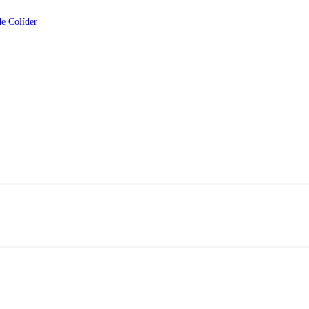
de Colíder
ereço: Rua A-4, nº 412, Setor A, Centro, CEP: 78580-000, Alta Flore