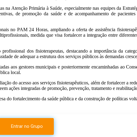
peutas na Atenção Primária à Saúde, especialmente nas equipes da Estr
entivas, de promoção da saúde e de acompanhamento de pacientes co
ssionais no PAM 24 Horas, ampliando a oferta de assistência fisiot
profissionais, medida que visa fortalecer a integração entre diferen
 profissional dos fisioterapeutas, destacando a importância da cate
sidade de adequar a estrutura dos serviços públicos às demandas cresce
adas aos gestores municipais e posteriormente encaminhadas ao Cons
lica local.
ção do acesso aos serviços fisioterapêuticos, além de fortalecer a red
veem ações integradas de promoção, prevenção, tratamento e reabilitaçã
a do fortalecimento da saúde pública e da construção de políticas volt
Entrar no Grupo