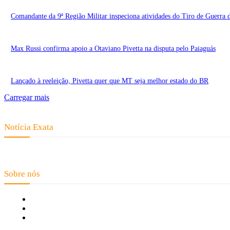
Comandante da 9ª Região Militar inspeciona atividades do Tiro de Guerra 
Max Russi confirma apoio a Otaviano Pivetta na disputa pelo Paiaguás
Lançado à reeleição, Pivetta quer que MT seja melhor estado do BR
Carregar mais
Notícia Exata
Telefone: (66) 9 8436-0806 E-mail: contato@noticiaexata.com.br End
Sobre nós
Fale Conosco
Quem Somos
Expediente