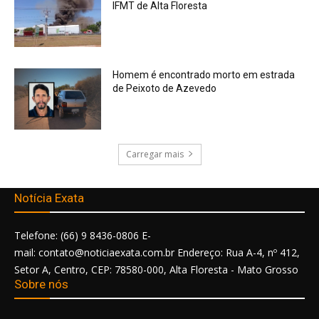
IFMT de Alta Floresta
Homem é encontrado morto em estrada
de Peixoto de Azevedo
Carregar mais
Notícia Exata
Telefone: (66) 9 8436-0806 E-
mail: contato@noticiaexata.com.br Endereço: Rua A-4, nº 412,
Setor A, Centro, CEP: 78580-000, Alta Floresta - Mato Grosso
Sobre nós