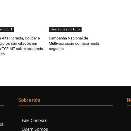
m foto 1
Destaque com Foto
 Alta Floresta, Colíder e
Campanha Nacional de
cípios são citados em
Multivacinação começa nesta
 TCE-MT sobre possíveis
segunda
des
Sobre nós
N
Fale Conosco
ua
Quem Somos