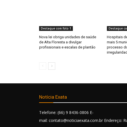
Destaque com foto 1
Destaque co
Nova lei obriga unidades de saúde
Hospitais de
de Alta Floresta a divulgar
mais 5 muni
profissionais e escalas de plantão
processo do
irregularida
Notícia Exata
Telefone: (66) 9 8436-0806 E-
mail: contato@noticiaexata.com.br Endereço: R