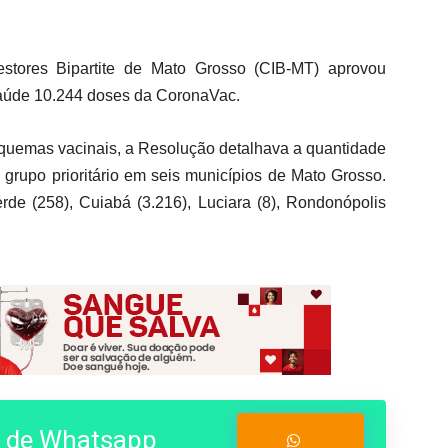
estores Bipartite de Mato Grosso (CIB-MT) aprovou
 Saúde 10.244 doses da CoronaVac.
squemas vacinais, a Resolução detalhava a quantidade
grupo prioritário em seis municípios de Mato Grosso.
de (258), Cuiabá (3.216), Luciara (8), Rondonópolis
o de Whatsapp