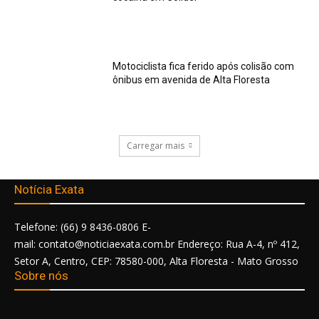
Motociclista fica ferido após colisão com
ônibus em avenida de Alta Floresta
Carregar mais
Notícia Exata
Telefone: (66) 9 8436-0806 E-
mail: contato@noticiaexata.com.br Endereço: Rua A-4, nº 412,
Setor A, Centro, CEP: 78580-000, Alta Floresta - Mato Grosso
Sobre nós