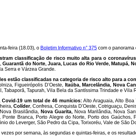
ta-feira (18.03), o
Boletim Informativo n° 375
com o panorama d
stram classificação de risco muito alta para o coronavírus
o,
Guarantã do Norte, Juara, Lucas do Rio Verde, Matupá, 
a Serra e Várzea Grande.
des estão classificadas na categoria de risco alto para a 
niza, Figueirópolis D'Oeste,
Itaúba, Marcelândia, Nova Ca
l, Tabaporã, Tapurah, Vila Bela da Santíssima Trindade e Vila 
 Covid-19 um total de 46 munícios:
Alto Araguaia, Alto Boa
heira,
Colíder
, Confresa, Conquista D'Oeste, Cotriguaçu, Deni
 Nova Brasilândia,
Nova Guarita,
Nova Marilândia, Nova Sant
, Ponte Branca, Porto Alegre do Norte, Porto dos Gaúchos, P
nio do Leverger, São Pedro da Cipa, Torixoréu, Vale de São D
s vezes por semana, às segundas e quintas-feiras, e os resulta