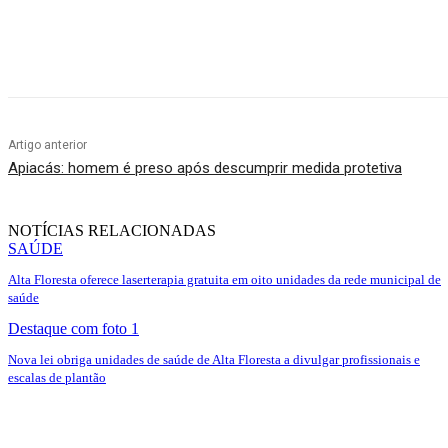
Compartilhado
Artigo anterior
Apiacás: homem é preso após descumprir medida protetiva
NOTÍCIAS RELACIONADAS
SAÚDE
Alta Floresta oferece laserterapia gratuita em oito unidades da rede municipal de
saúde
Destaque com foto 1
Nova lei obriga unidades de saúde de Alta Floresta a divulgar profissionais e
escalas de plantão