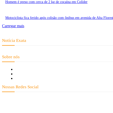
Homem é preso com cerca de 2 kg de cocaína em Colíder
Motociclista fica ferido após colisão com ônibus em avenida de Alta Flores
Carregar mais
Notícia Exata
Telefone: (66) 9 8436-0806 E-mail: contato@noticiaexata.com.br Endereço: 
Sobre nós
Fale Conosco
Quem Somos
Expediente
Nossas Redes Social