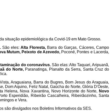
a situação epidemiológica da Covid-19 em Mato Grosso.
.
São eles:
Alta Floresta,
Barra do Garças, Cáceres, Campo
Nova Mutum, Peixoto de Azevedo,
Poconé, Pontes e Lacerda,
contaminação do coronavírus.
São elas: Alto Taquari, Aripuanã,
naã do Norte,
Paranatinga, Planalto da Serra, Santa Cruz do
Rica.
 Vista, Araguaiana, Barra do Bugres, Bom Jesus do Araguaia,
se, Dom Aquino, Feliz Natal, Gaúcha do Norte, Glória D'Oeste,
a Helena, Nova Xavantina, Novo Horizonte do Norte,
Novo
orto Esperidião, Ribeirão Cascalheira, Ribeirãozinho, Santa
omingos e Vera.
dos são divulgados nos Boletins Informativos da SES.