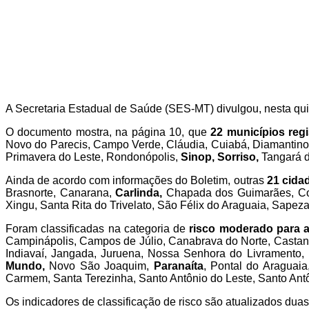
A Secretaria Estadual de Saúde (SES-MT) divulgou, nesta quin
O documento mostra, na página 10, que
22 municípios regi
Novo do Parecis, Campo Verde, Cláudia, Cuiabá, Diamantin
Primavera do Leste, Rondonópolis,
Sinop, Sorriso,
Tangará d
Ainda de acordo com informações do Boletim, outras
21 cida
Brasnorte, Canarana,
Carlinda,
Chapada dos Guimarães, Col
Xingu, Santa Rita do Trivelato, São Félix do Araguaia, Sapeza
Foram classificadas na categoria de
risco moderado para a
Campinápolis, Campos de Júlio, Canabrava do Norte, Castan
Indiavaí, Jangada, Juruena, Nossa Senhora do Livramento,
Mundo,
Novo São Joaquim,
Paranaíta
, Pontal do Araguaia
Carmem, Santa Terezinha, Santo Antônio do Leste, Santo Antô
Os indicadores de classificação de risco são atualizados dua