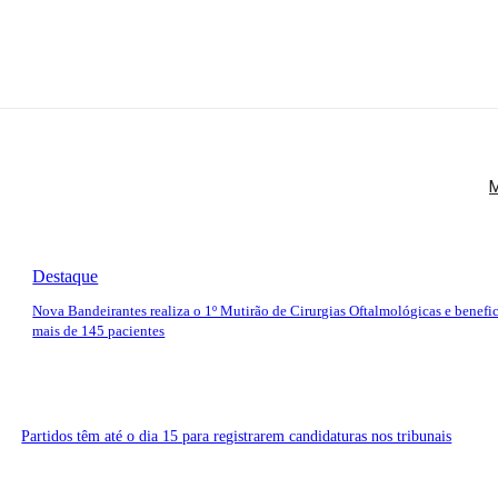
M
Destaque
Nova Bandeirantes realiza o 1º Mutirão de Cirurgias Oftalmológicas e benefi
mais de 145 pacientes
Partidos têm até o dia 15 para registrarem candidaturas nos tribunais