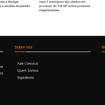
esta a divulgar
mais 5 municípios são citados em
s e escalas de plantão
processo do TCE-MT sobre possíveis
irregularidades
Sobre nós
N
Fale Conosco
ua
Quem Somos
ta
Expediente