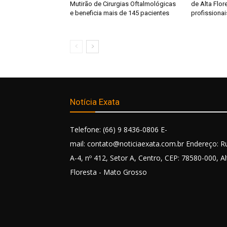
Mutirão de Cirurgias Oftalmológicas
de Alta Flor
e beneficia mais de 145 pacientes
profissionai
Notícia Exata
Telefone: (66) 9 8436-0806 E-
mail: contato@noticiaexata.com.br Endereço: R
A-4, nº 412, Setor A, Centro, CEP: 78580-000, Al
Floresta - Mato Grosso