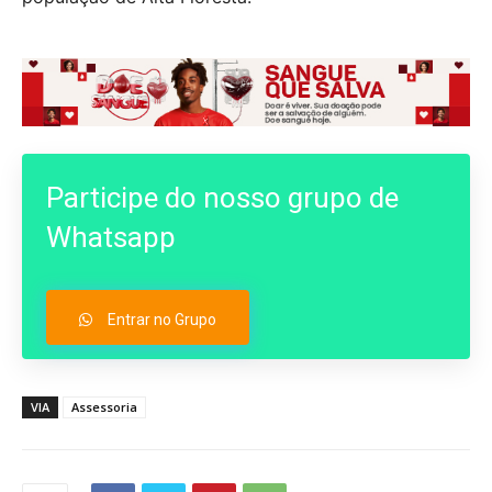
Participe do nosso grupo de
Whatsapp
Entrar no Grupo
VIA
Assessoria