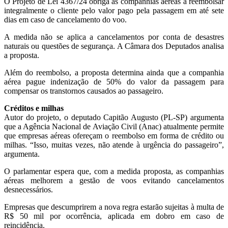
O Projeto de Lei 4367/24 obriga as companhias aéreas a reembolsar
integralmente o cliente pelo valor pago pela passagem em até sete
dias em caso de cancelamento do voo.
A medida não se aplica a cancelamentos por conta de desastres
naturais ou questões de segurança. A Câmara dos Deputados analisa
a proposta.
Além do reembolso, a proposta determina ainda que a companhia
aérea pague indenização de 50% do valor da passagem para
compensar os transtornos causados ao passageiro.
Créditos e milhas
Autor do projeto, o deputado Capitão Augusto (PL-SP) argumenta
que a Agência Nacional de Aviação Civil (Anac) atualmente permite
que empresas aéreas ofereçam o reembolso em forma de crédito ou
milhas. “Isso, muitas vezes, não atende à urgência do passageiro”,
argumenta.
O parlamentar espera que, com a medida proposta, as companhias
aéreas melhorem a gestão de voos evitando cancelamentos
desnecessários.
Empresas que descumprirem a nova regra estarão sujeitas à multa de
R$ 50 mil por ocorrência, aplicada em dobro em caso de
reincidência.