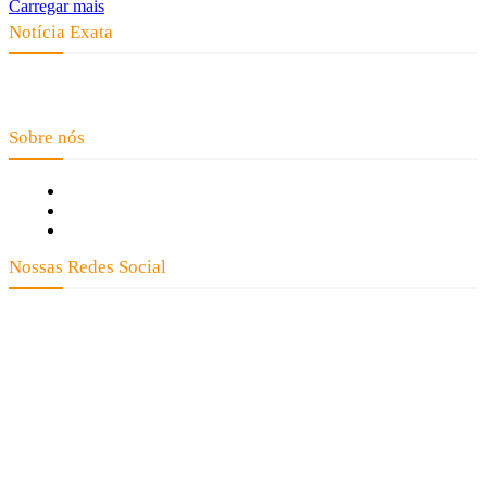
Carregar mais
Notícia Exata
Telefone: (66) 9 8436-0806 E-mail: contato@noticiaexata.com.br
Endereço: Rua A-4, nº 412, Setor A, Centro, CEP: 78580-000, Alta Floresta
- Mato Grosso
Sobre nós
Fale Conosco
Quem Somos
Expediente
Nossas Redes Social
Clay José Frantz ME - CNPJ: 13.321.695/0001-55 2023 Todos os direitos reservados - É
proibida a reprodução de matérias sem ser citada a fonte.