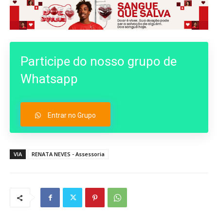
Participe do nosso grupo de
Whatsapp
Entrar no Grupo
VIA
RENATA NEVES - Assessoria