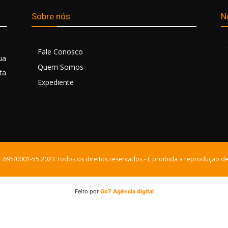
Sobre nós
N
Fale Conosco
ua
Quem Somos
ta
Expediente
21.695/0001-55 2023 Todos os direitos reservados - É proibida a reprodução de
Feito por
Go7 Agência digital