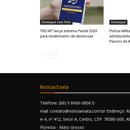
Destaque com Foto
Destaque
TRE-MT lança sistema Pardal 2026
Polícia Milit
para recebimento de denúncias
adolescente
Peixoto de 
Notícia Exata
Telefone: (66) 9 8436-0806 E-
mail: contato@noticiaexata.com.br Endereço: R
A-4, nº 412, Setor A, Centro, CEP: 78580-000, Al
Floresta - Mato Grosso