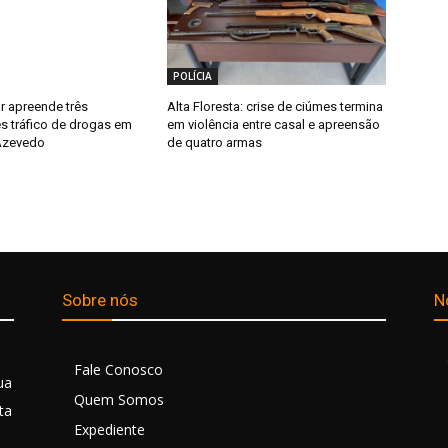
POLÍCIA
ar apreende três
Alta Floresta: crise de ciúmes termina
s tráfico de drogas em
em violência entre casal e apreensão
Azevedo
de quatro armas
Sobre nós
N
Fale Conosco
ua
Quem Somos
ta
Expediente