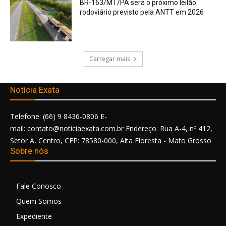
BR-163/MT/PA será o próximo leilão
rodoviário previsto pela ANTT em 2026
Carregar mais
Notícia Exata
Telefone: (66) 9 8436-0806 E-
mail: contato@noticiaexata.com.br Endereço: Rua A-4, nº 412,
Setor A, Centro, CEP: 78580-000, Alta Floresta - Mato Grosso
Sobre nós
Fale Conosco
Quem Somos
Expediente