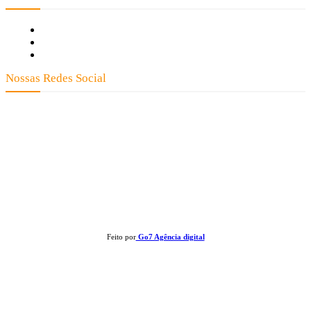
Fale Conosco
Quem Somos
Expediente
Nossas Redes Social
Clay José Frantz ME - CNPJ: 13.321.695/0001-55 2023 Todos os direitos
reservados - É proibida a reprodução de matérias sem ser citada a fonte.
Feito por
Go7 Agência digital