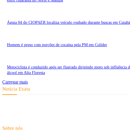
entre Guarantã do Norte e Matupá
Águia 04 do CIOPAER localiza veículo roubado durante buscas em Cuiab
Homem é preso com porções de cocaína pela PM em Colíder
Motociclista é conduzido após ser flagrado dirigindo moto sob influência 
álcool em Alta Floresta
Carregar mais
Notícia Exata
Telefone: (66) 9 8436-0806 E-mail: contato@noticiaexata.com.br
Endereço: Rua A-4, nº 412, Setor A, Centro, CEP: 78580-000, Alta
Floresta - Mato Grosso
Sobre nós