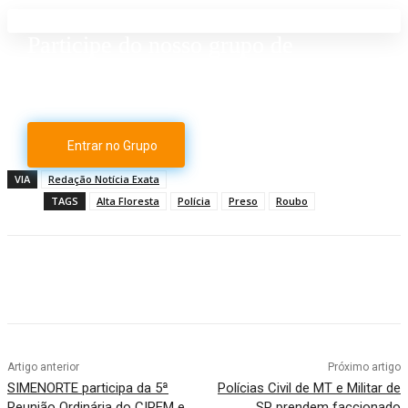
Participe do nosso grupo de
Whatsapp
Entrar no Grupo
VIA
Redação Notícia Exata
TAGS
Alta Floresta
Polícia
Preso
Roubo
Artigo anterior
Próximo artigo
SIMENORTE participa da 5ª
Polícias Civil de MT e Militar de
Reunião Ordinária do CIPEM e
SP prendem faccionado