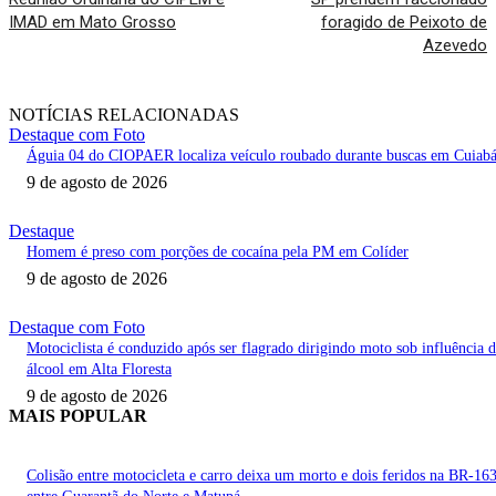
IMAD em Mato Grosso
foragido de Peixoto de
Azevedo
NOTÍCIAS RELACIONADAS
Destaque com Foto
Águia 04 do CIOPAER localiza veículo roubado durante buscas em Cuiab
9 de agosto de 2026
Destaque
Homem é preso com porções de cocaína pela PM em Colíder
9 de agosto de 2026
Destaque com Foto
Motociclista é conduzido após ser flagrado dirigindo moto sob influência 
álcool em Alta Floresta
9 de agosto de 2026
MAIS POPULAR
Colisão entre motocicleta e carro deixa um morto e dois feridos na BR-16