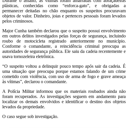
Durante o assalto, as vítimas foram amarradas com abraçadeiras
plásticas, conhecidas como “enforca-gato”, e obrigadas a
permanecer deitadas no chão enquanto os suspeitos procuravam
objetos de valor. Dinheiro, joias e pertences pessoais foram levados
pelos criminosos.
Major Cunha também declarou que o suspeito possui envolvimento
em outros delitos investigados pelas forças de segurança, incluindo
roubo de motocicleta registrado anteriormente no município.
Conforme o comandante, a reincidência criminal preocupa as
autoridades de segurança pública. Ele saiu da cadeia recentemente e
usava tornozeleira eletrônica.
“O suspeito voltou a delinquir pouco tempo após sair da cadeia. É
uma situação que preocupa porque estamos falando de um crime
cometido com violência, com uso de arma de fogo e grave ameaça
às vítimas”, declarou o comandante.
A Polícia Militar informou que os materiais roubados ainda não
foram recuperados. As investigações seguem em andamento para
localizar os demais envolvidos e identificar o destino dos objetos
levados da propriedade.
O caso segue sob investigação.