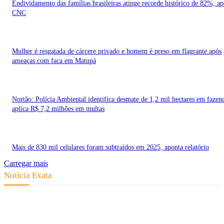
Endividamento das famílias brasileiras atinge recorde histórico de 82%, a
CNC
Mulher é resgatada de cárcere privado e homem é preso em flagrante após
ameaças com faca em Matupá
Nortão: Polícia Ambiental identifica desmate de 1,2 mil hectares em fazen
aplica R$ 7,2 milhões em multas
Mais de 830 mil celulares foram subtraídos em 2025, aponta relatório
Carregar mais
Notícia Exata
Telefone: (66) 9 8436-0806 E-mail: contato@noticiaexata.com.br
Endereço: Rua A-4, nº 412, Setor A, Centro, CEP: 78580-000, Alta