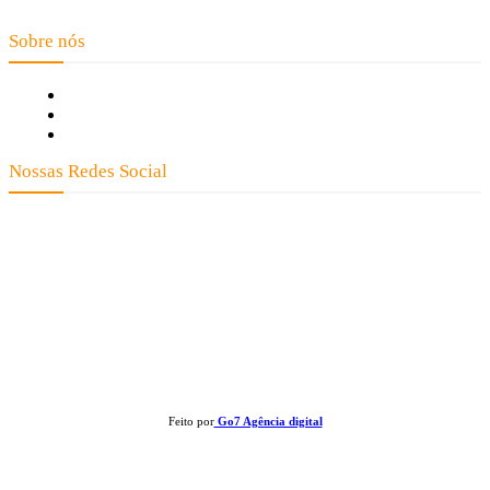
Floresta - Mato Grosso
Sobre nós
Fale Conosco
Quem Somos
Expediente
Nossas Redes Social
Clay José Frantz ME - CNPJ: 13.321.695/0001-55 2023 Todos os direitos
reservados - É proibida a reprodução de matérias sem ser citada a fonte.
Feito por
Go7 Agência digital