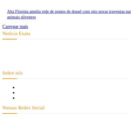
Alta Floresta amplia rede de pontes de dossel com oito novas travessias pa
animais silvestres
Carregar mais
Notícia Exata
Telefone: (66) 9 8436-0806 E-mail: contato@noticiaexata.com.br
Endereço: Rua A-4, nº 412, Setor A, Centro, CEP: 78580-000, Alta
Floresta - Mato Grosso
Sobre nós
Fale Conosco
Quem Somos
Expediente
Nossas Redes Social