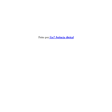
Clay José Frantz ME - CNPJ: 13.321.695/0001-55 2023 Todos os direitos
reservados - É proibida a reprodução de matérias sem ser citada a fonte.
Feito por
Go7 Agência digital