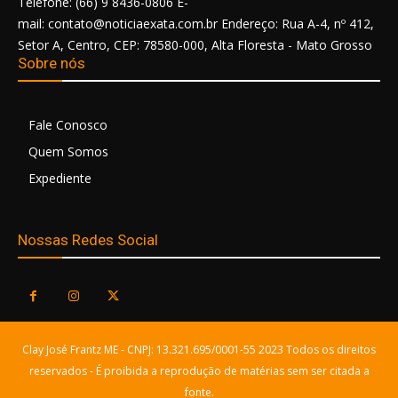
Telefone: (66) 9 8436-0806 E-
mail: contato@noticiaexata.com.br Endereço: Rua A-4, nº 412,
Setor A, Centro, CEP: 78580-000, Alta Floresta - Mato Grosso
Sobre nós
Fale Conosco
Quem Somos
Expediente
Nossas Redes Social
Clay José Frantz ME - CNPJ: 13.321.695/0001-55 2023 Todos os direitos
reservados - É proibida a reprodução de matérias sem ser citada a
fonte.