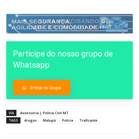
Participe do nosso grupo de
Whatsapp
Entrar no Grupo
VIA
Assessoria | Polícia Civil-MT
TAGS
drogas
Matupá
Polícia
Traficante