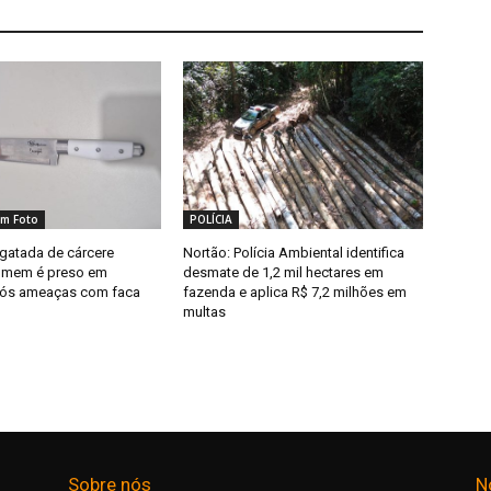
m Foto
POLÍCIA
sgatada de cárcere
Nortão: Polícia Ambiental identifica
homem é preso em
desmate de 1,2 mil hectares em
pós ameaças com faca
fazenda e aplica R$ 7,2 milhões em
multas
Sobre nós
N