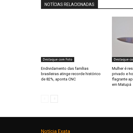
NOTÍCIAS RELACIONADAS
Destaque com Foto
Destaque co
Endividamento das famílias
Mulher é re
brasileiras atinge recorde histórico
privado e 
de 82%, aponta CNC
flagrante a
em Matupá
Notícia Exata