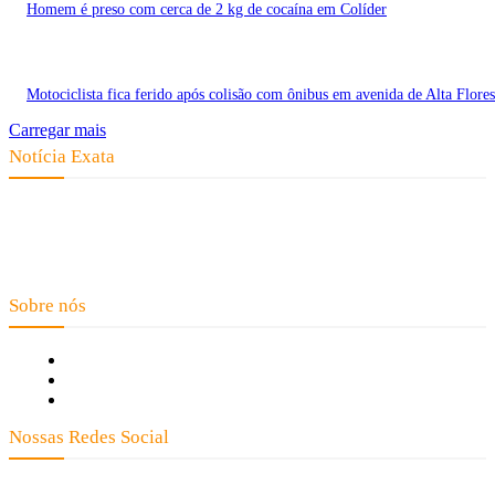
Homem é preso com cerca de 2 kg de cocaína em Colíder
Motociclista fica ferido após colisão com ônibus em avenida de Alta Flores
Carregar mais
Notícia Exata
Telefone: (66) 9 8436-0806 E-mail: contato@noticiaexata.com.br
Endereço: Rua A-4, nº 412, Setor A, Centro, CEP: 78580-000, Alta
Floresta - Mato Grosso
Sobre nós
Fale Conosco
Quem Somos
Expediente
Nossas Redes Social