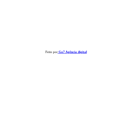
Clay José Frantz ME - CNPJ: 13.321.695/0001-55 2023 Todos os direitos
reservados - É proibida a reprodução de matérias sem ser citada a fonte.
Feito por
Go7 Agência digital