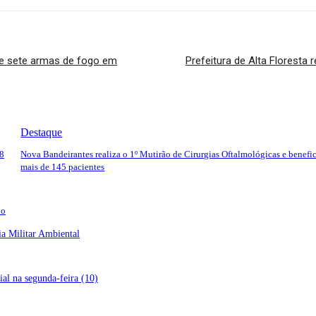
de sete armas de fogo em
Prefeitura de Alta Florest
Destaque
28
Nova Bandeirantes realiza o 1º Mutirão de Cirurgias Oftalmológicas e benefi
mais de 145 pacientes
do
ia Militar Ambiental
al na segunda-feira (10)