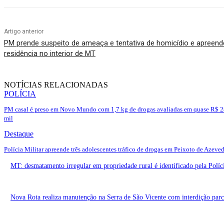
Artigo anterior
PM prende suspeito de ameaça e tentativa de homicídio e apreen
residência no interior de MT
NOTÍCIAS RELACIONADAS
POLÍCIA
PM casal é preso em Novo Mundo com 1,7 kg de drogas avaliadas em quase R$ 
mil
Destaque
Polícia Militar apreende três adolescentes tráfico de drogas em Peixoto de Azeve
MT: desmatamento irregular em propriedade rural é identificado pela Políc
Nova Rota realiza manutenção na Serra de São Vicente com interdição parci