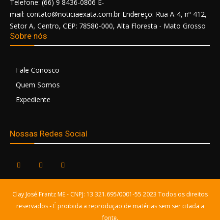
Telefone: (66) 9 8436-0806 E-
mail: contato@noticiaexata.com.br Endereço: Rua A-4, nº 412,
Setor A, Centro, CEP: 78580-000, Alta Floresta - Mato Grosso
Sobre nós
Fale Conosco
Quem Somos
Expediente
Nossas Redes Social
Clay José Frantz ME - CNPJ: 13.321.695/0001-55 2023 Todos os direitos
reservados - É proibida a reprodução de matérias sem ser citada a
fonte.